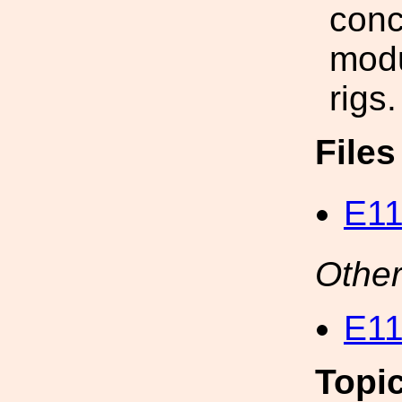
conc
modu
rigs.
File
E11
Other
E11
Topi