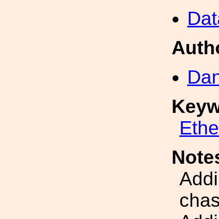
Dat
Auth
Dan
Keyw
Eth
Note
Addi
chas