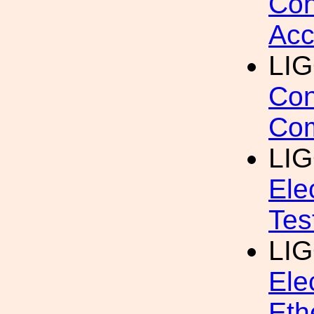
Con
Acc
LI
Con
Com
LI
Ele
Tes
LI
Ele
Eth