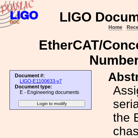
LIGO Docum
Home
Rece
EtherCAT/Concen
Number
Abstr
Document #:
LIGO-E1100633-v7
Assi
Document type:
E - Engineering documents
seri
the 
chas