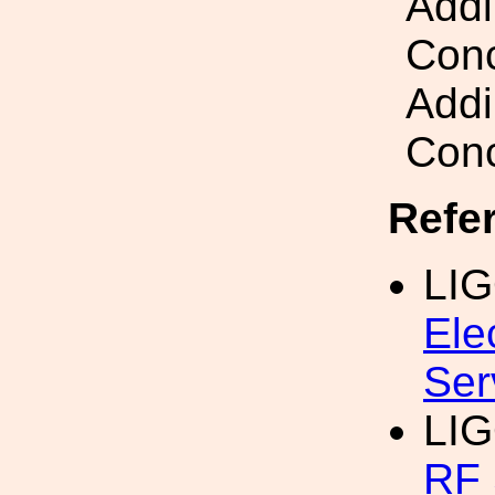
Addi
Conc
Addi
Conc
Refe
LI
Ele
Ser
LI
RF 